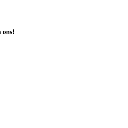
!
n ons!
 afleveradres.