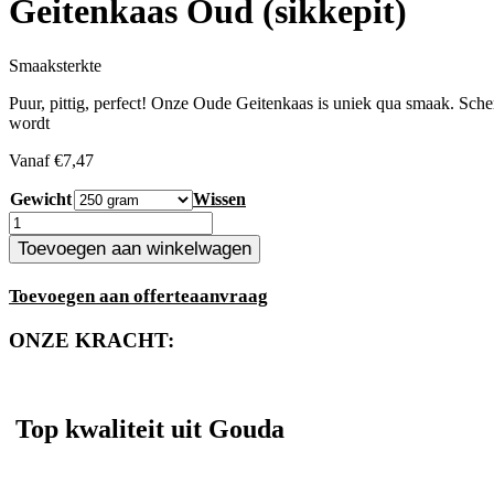
Geitenkaas Oud (sikkepit)
Smaaksterkte
Puur, pittig, perfect! Onze Oude Geitenkaas is uniek qua smaak. Scherp
wordt
Vanaf
€
7,47
Gewicht
Wissen
Geitenkaas
Oud
Toevoegen aan winkelwagen
(sikkepit)
aantal
Toevoegen aan offerteaanvraag
ONZE KRACHT:
Top kwaliteit uit Gouda