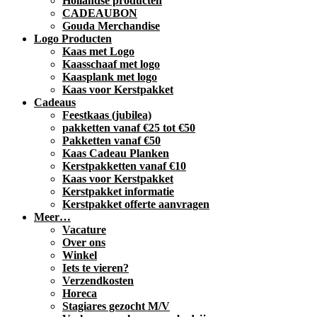
Hollandse producten
CADEAUBON
Gouda Merchandise
Logo Producten
Kaas met Logo
Kaasschaaf met logo
Kaasplank met logo
Kaas voor Kerstpakket
Cadeaus
Feestkaas (jubilea)
pakketten vanaf €25 tot €50
Pakketten vanaf €50
Kaas Cadeau Planken
Kerstpakketten vanaf €10
Kaas voor Kerstpakket
Kerstpakket informatie
Kerstpakket offerte aanvragen
Meer…
Vacature
Over ons
Winkel
Iets te vieren?
Verzendkosten
Horeca
Stagiares gezocht M/V